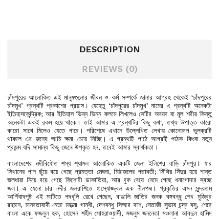
DESCRIPTION
REVIEWS (0)
চাঁদপুরের আলোকিত এই মানুষগুলোর জীবন ও কর্ম সম্পর্কে জানার আগ্রহ থেকেই ‘চাঁদপুরের
চাঁদমুখ’ গ্রন্থটি প্রকাশের প্রয়াস। যেহেতু ‘চাঁদপুরের চাঁদমুখ’ নামের এ গ্রন্থটি অনেকটা
ইতিহাসকেন্দ্রিক; আর ইতিহাস ভিন্ন ভিন্ন কলমে লিখলেও সেটির অবয়ব বা মূল শরীর কিন্তু
অনেকটা একই রকম হয়ে থাকে। তাই আমার এ গ্রন্থটির কিছু কথা, তথ্য-উপাত্ত কারো
কারো সাথে মিলেও যেতে পারে। পরিশেষে এখানে উল্লেখিত লেখায় কোনোরূপ ভুলক্রটি
থাকলে এর জন্যে আমি ক্ষমা চেয়ে নিচ্ছি। এ গ্রন্থটি পাঠে আগ্রহী পাঠক কিংবা নতুন
প্রজন্ম যদি সামান্য কিছু জেনে উপকৃত হন, তবেই আমার স্বার্থকতা।
বাংলাদেশের নদীবিধৌত শস্য-শ্যামল আলোকিত একটি জেলা ইলিশের বাড়ি চাঁদপুর। যার
সিথানের পাশ ছুঁয়ে বয়ে গেছে প্রমত্তা মেঘনা, মিঠাজলের পদ্মাবতী; সিঁথির সিঁদুর হয়ে শান্ত
জলধারা নিয়ে বয়ে গেছে কিশোরী ডাকাতিয়া, আর বুক বেয়ে নেমে গেছে ধনাগোদার স্বচ্ছ
জল। এ যেনো চার নদীর জলরাশিতে হাস্যোজ্জ্বল এক নীলপদ্ম। প্রকৃতির এমন সুন্দরতম
আর্শিবাদপুষ্ট এই মাটিতে পদধূলি রেখে গেছেন, বাঙালি জাতির জনক বঙ্গবন্ধু শেখ মুজিবুর
রহমান, মানবতাবাদী নেতা মহাত্মা গান্ধী, দেশবন্ধু সিআর দাশ, নেতাজী সুভাষ চন্দ্র বসু, শেরে
বাংলা একে ফজলুল হক, হোসেন শহীদ সোহরাওয়ার্দী, মজলুম জননেতা মওলানা আবদুল হামিদ