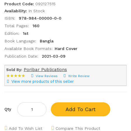
Product Code:
092127515
Availability:
In Stock
ISBN:
978-984-00000-0-0
Total Pages:
160
Edition:
1st
Book Language:
Bangla
Available Book Formats:
Hard Cover
Publication Date:
2021-03-09
Poribar Publications
Sold By:
★★★★★
★★★★★
View Reviews
Write Review
View more products of this seller
Add To Cart
Qty
Add To Wish List
Compare This Product