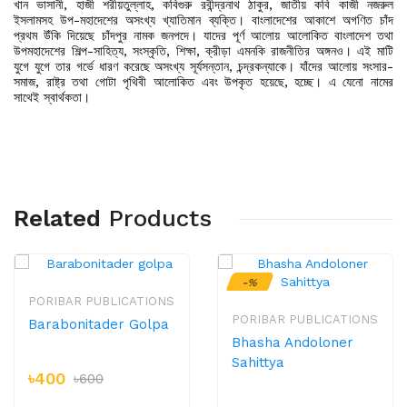
খান ভাসানী, হাজী শরীয়তুল্লাহ, কবিগুরু রবীন্দ্রনাথ ঠাকুর, জাতীয় কবি কাজী নজরুল
ইসলামসহ উপ-মহাদেশের অসংখ্য খ্যাতিমান ব্যক্তি। বাংলাদেশের আকাশে অগণিত চাঁদ
প্রথম উঁকি দিয়েছে চাঁদপুর নামক জনপদে। যাদের পূর্ণ আলোয় আলোকিত বাংলাদেশ তথা
উপমহাদেশের শিল্প-সাহিত্য, সংস্কৃতি, শিক্ষা, ক্রীড়া এমনকি রাজনীতির অঙ্গনও। এই মাটি
যুগে যুগে তার গর্ভে ধারণ করেছে অসংখ্য সূর্যসন্তান, চন্দ্রকন্যাকে। যাঁদের আলোয় সংসার-
সমাজ, রাষ্ট্র তথা গোটা পৃথিবী আলোকিত এবং উপকৃত হয়েছে, হচ্ছে। এ যেনো নামের
সাথেই স্বার্থকতা।
Related
Products
-%
-%
PORIBAR PUBLICATIONS
PORIBAR PUBLICATIONS
Barabonitader Golpa
Bhasha Andoloner
Sahittya
৳400
৳600