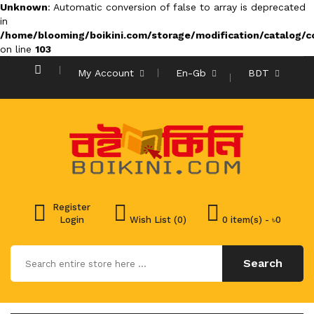
Unknown
: Automatic conversion of false to array is deprecated
in
/home/blooming/boikini.com/storage/modification/catalog/co
on line
103
My Account
En-Gb
BDT
Register
Login
Wish List (0)
0 item(s) - ৳0
Search