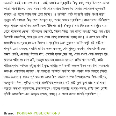
অনেকটা একই রকম হয়ে থাকে। তাই আমার এ গ্রন্থটির কিছু কথা, তথ্য-উপাত্ত কারো
কারো সাথে মিলেও যেতে পারে। পরিশেষে এখানে উল্লেখিত লেখায় কোনোরূপ ভুলক্রটি
থাকলে এর জন্যে আমি ক্ষমা চেয়ে নিচ্ছি। এ গ্রন্থটি পাঠে আগ্রহী পাঠক কিংবা নতুন
প্রজন্ম যদি সামান্য কিছু জেনে উপকৃত হন, তবেই আমার স্বার্থকতা।বাংলাদেশের নদীবিধৌত
শস্য-শ্যামল আলোকিত একটি জেলা ইলিশের বাড়ি চাঁদপুর। যার সিথানের পাশ ছুঁয়ে বয়ে
গেছে প্রমত্তা মেঘনা, মিঠাজলের পদ্মাবতী; সিঁথির সিঁদুর হয়ে শান্ত জলধারা নিয়ে বয়ে গেছে
কিশোরী ডাকাতিয়া, আর বুক বেয়ে নেমে গেছে ধনাগোদার স্বচ্ছ জল। এ যেনো চার নদীর
জলরাশিতে হাস্যোজ্জ্বল এক নীলপদ্ম। প্রকৃতির এমন সুন্দরতম আর্শিবাদপুষ্ট এই মাটিতে
পদধূলি রেখে গেছেন, বাঙালি জাতির জনক বঙ্গবন্ধু শেখ মুজিবুর রহমান, মানবতাবাদী নেতা
মহাত্মা গান্ধী, দেশবন্ধু সিআর দাশ, নেতাজী সুভাষ চন্দ্র বসু, শেরে বাংলা একে ফজলুল হক,
হোসেন শহীদ সোহরাওয়ার্দী, মজলুম জননেতা মওলানা আবদুল হামিদ খান ভাসানী, হাজী
শরীয়তুল্লাহ, কবিগুরু রবীন্দ্রনাথ ঠাকুর, জাতীয় কবি কাজী নজরুল ইসলামসহ উপ-মহাদেশের
অসংখ্য খ্যাতিমান ব্যক্তি। বাংলাদেশের আকাশে অগণিত চাঁদ প্রথম উঁকি দিয়েছে চাঁদপুর
নামক জনপদে। যাদের পূর্ণ আলোয় আলোকিত বাংলাদেশ তথা উপমহাদেশের শিল্প-সাহিত্য,
সংস্কৃতি, শিক্ষা, ক্রীড়া এমনকি রাজনীতির অঙ্গনও। এই মাটি যুগে যুগে তার গর্ভে ধারণ
করেছে অসংখ্য সূর্যসন্তান, চন্দ্রকন্যাকে। যাঁদের আলোয় সংসার-সমাজ, রাষ্ট্র তথা গোটা
পৃথিবী আলোকিত এবং উপকৃত হয়েছে, হচ্ছে। এ যেনো নামের সাথেই স্বার্থকতা।..
Brand:
PORIBAR PUBLICATIONS