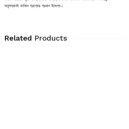
অনুসন্ধানই বর্তমান গ্রন্থের প্রধান উদ্দেশ্য।
Related
Products
-%
PORIBAR PUBLICATIONS
PORIBAR PUBLICATIONS
KIchu Kotha Kothar
Josnay Surjojwala
Vetore