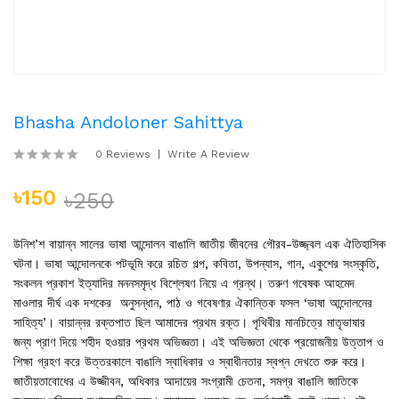
Bhasha Andoloner Sahittya
0 Reviews
Write A Review
৳150
৳250
উনিশ’শ বায়ান্ন সালের ভাষা আন্দোলন বাঙালি জাতীয় জীবনের গৌরব-উজ্জ্বল এক ঐতিহাসিক
ঘটনা। ভাষা আন্দোলনকে পটভূমি করে রচিত গল্প, কবিতা, উপন্যাস, গান, একুশের সংস্কৃতি,
সংকলন প্রকাশ ইত্যাদির মননসমৃদ্ধ বিশ্লে­ষণ নিয়ে এ গ্রন্থ। তরুণ গবেষক আহমেদ
মাওলার দীর্ঘ এক দশকের অনুসন্ধান, পাঠ ও গবেষণার ঐকান্তিক ফসল ‘ভাষা আন্দোলনের
সাহিত্য’। বায়ান্নর রক্তপাত ছিল আমাদের প্রথম রক্ত। পৃথিবীর মানচিত্রে মাতৃভাষার
জন্য প্রাণ দিয়ে শহীদ হওয়ার প্রথম অভিজ্ঞতা। এই অভিজ্ঞতা থেকে প্রয়োজনীয় উত্তাপ ও
শিক্ষা গ্রহণ করে উত্তরকালে বাঙালি স্বাধিকার ও স্বাধীনতার স্বপ্ন দেখতে শুরু করে।
জাতীয়তাবোধের এ উজ্জীবন, অধিকার আদায়ের সংগ্রামী চেতনা, সমগ্র বাঙালি জাতিকে