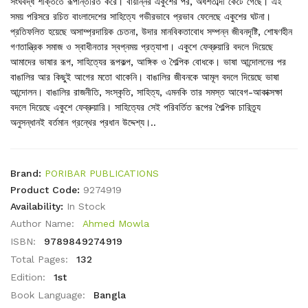
সংঘবদ্ধ শক্তিতে রূপান্তরিত করে। বায়ান্নর একুশের পর, অর্ধশতাব্দী কেটে গেছে। এই
সময় পরিসরে রচিত বাংলাদেশের সাহিত্যে গভীরভাবে প্রভাব ফেলেছে একুশের ঘটনা।
প্রতিফলিত হয়েছে অসাম্প্রদায়িক চেতনা, উদার মানবিকতাবোধ সম্পন্ন জীবনদৃষ্টি, শোষণহীন
গণতান্ত্রিক সমাজ ও স্বাধীনতার স্বপ্নময় প্রত্যাশা। একুশে ফেব্রুয়ারি বদলে দিয়েছে
আমাদের ভাষার রূপ, সাহিত্যের রূপকল্প, আঙ্গিক ও শৈল্পিক বোধকে। ভাষা আন্দোলনের পর
বাঙালির আর কিছুই আগের মতো থাকেনি। বাঙালির জীবনকে আমূল বদলে দিয়েছে ভাষা
আন্দোলন। বাঙালির রাজনীতি, সংস্কৃতি, সাহিত্য, এমনকি তার সমস্ত আবেগ-আকাক্সক্ষা
বদলে দিয়েছে একুশে ফেব্রুয়ারি। সাহিত্যের সেই পরিবর্তিত রূপের শৈল্পিক চারিত্র্য
অনুসন্ধানই বর্তমান গ্রন্থের প্রধান উদ্দেশ্য।..
Brand:
PORIBAR PUBLICATIONS
Product Code:
9274919
Availability:
In Stock
Author Name:
Ahmed Mowla
ISBN:
9789849274919
Total Pages:
132
Edition:
1st
Book Language:
Bangla