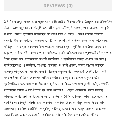
REVIEWS (0)
উনিশ’শ বায়ান্ন সালের ভাষা আন্দোলন বাঙালি জাতীয় জীবনের গৌরব-উজ্জ্বল এক ঐতিহাসিক
ঘটনা। ভাষা আন্দোলনকে পটভূমি করে রচিত গল্প, কবিতা, উপন্যাস, গান, একুশের সংস্কৃতি,
সংকলন প্রকাশ ইত্যাদির মননসমৃদ্ধ বিশ্লে­ষণ নিয়ে এ গ্রন্থ। তরুণ গবেষক আহমেদ
মাওলার দীর্ঘ এক দশকের অনুসন্ধান, পাঠ ও গবেষণার ঐকান্তিক ফসল ‘ভাষা আন্দোলনের
সাহিত্য’। বায়ান্নর রক্তপাত ছিল আমাদের প্রথম রক্ত। পৃথিবীর মানচিত্রে মাতৃভাষার
জন্য প্রাণ দিয়ে শহীদ হওয়ার প্রথম অভিজ্ঞতা। এই অভিজ্ঞতা থেকে প্রয়োজনীয় উত্তাপ ও
শিক্ষা গ্রহণ করে উত্তরকালে বাঙালি স্বাধিকার ও স্বাধীনতার স্বপ্ন দেখতে শুরু করে।
জাতীয়তাবোধের এ উজ্জীবন, অধিকার আদায়ের সংগ্রামী চেতনা, সমগ্র বাঙালি জাতিকে
সংঘবদ্ধ শক্তিতে রূপান্তরিত করে। বায়ান্নর একুশের পর, অর্ধশতাব্দী কেটে গেছে। এই
সময় পরিসরে রচিত বাংলাদেশের সাহিত্যে গভীরভাবে প্রভাব ফেলেছে একুশের ঘটনা।
প্রতিফলিত হয়েছে অসাম্প্রদায়িক চেতনা, উদার মানবিকতাবোধ সম্পন্ন জীবনদৃষ্টি, শোষণহীন
গণতান্ত্রিক সমাজ ও স্বাধীনতার স্বপ্নময় প্রত্যাশা। একুশে ফেব্রুয়ারি বদলে দিয়েছে
আমাদের ভাষার রূপ, সাহিত্যের রূপকল্প, আঙ্গিক ও শৈল্পিক বোধকে। ভাষা আন্দোলনের পর
বাঙালির আর কিছুই আগের মতো থাকেনি। বাঙালির জীবনকে আমূল বদলে দিয়েছে ভাষা
আন্দোলন। বাঙালির রাজনীতি, সংস্কৃতি, সাহিত্য, এমনকি তার সমস্ত আবেগ-আকাক্সক্ষা
বদলে দিয়েছে একুশে ফেব্রুয়ারি। সাহিত্যের সেই পরিবর্তিত রূপের শৈল্পিক চারিত্র্য