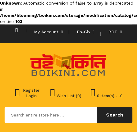
Unknown
: Automatic conversion of false to array is deprecated
in
/home/blooming/boikini.com/storage/modification/catalog/co
on line
103
My Account
En-Gb
BDT
Register
Login
Wish List (0)
0 item(s) - ৳0
Search