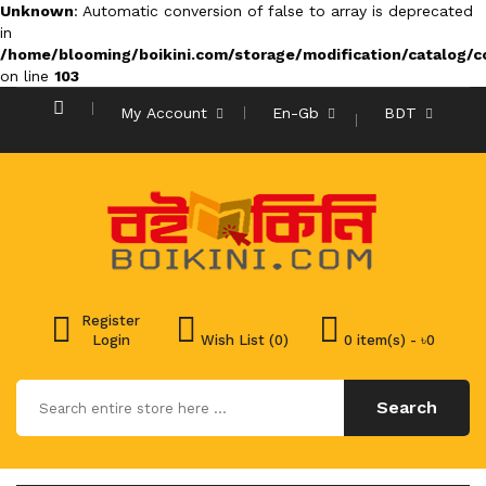
Unknown
: Automatic conversion of false to array is deprecated
in
/home/blooming/boikini.com/storage/modification/catalog/co
on line
103
My Account
En-Gb
BDT
Register
Login
Wish List (0)
0 item(s) - ৳0
Search