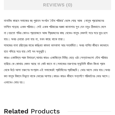
REVIEWS (0)
নানাবিধ কারনে সমাজের বহু পুরাতন সংগঠন 'যৌথ পরিবার' ভেঙ্গে গেছে আজ ।মানুষ প্রয়োজনের
তাগিদে গড়েছে একক পরিবার। সেই একক পরিবারের দরজা জানালায় সুখ যেন তবুও ঠিকভাবে মেলে
না।হয়তো গভির কোনও প্রয়োজনে আজ প্রিয়জনের কাছ থেকেও মানুষ কেবলই সরে সরে দূরে চলে
যায়। অথচ চেহারা চেনা যায় না, যখন কাছে থাকে তারা।
সামজের নানা চরিত্রের মাঝে কাঙ্খিত কামনা ভালবাসা আর সহমর্মিতা। অথচ যাপিত জীবনে কতভাবে
হাত গলিয়ে সরে যায় সেই সব অনুভূতি।
কারও একাকিত্ব পরম উদাহরণ,আবার কারও একাকিত্বে নিবিড় বেড়ে ওঠা।সন্তানগুলো যৌথ পরিবার
হারিয়ে কে কোথায় কেমন আছে তা কেউ জানে না।সমাজের তরুণদের ফ্যান্টাসি জীবন কিংবা গ্রাম
থেকে উঠে আসা তরুণের সংগ্রাম এই সমাজেরই প্রতিদিনের প্রতিচ্ছবি। ভোর আসে ভোর যায়।অথচ
কত মানুষ বিষাদে নিভৃতে থাকে ভোরের আশায়।কারও কারও জীবনে সন্তর্পণে পরিবর্তনের ভোর আসে।
এভাবেও ভোর হয়।
Related
Products